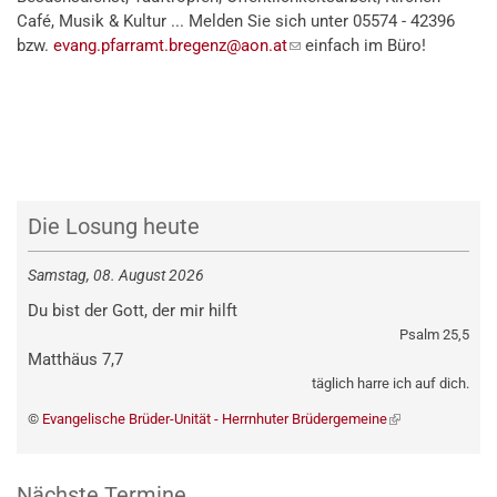
Café, Musik & Kultur ... Melden Sie sich unter 05574 - 42396
bzw.
evang.pfarramt.bregenz@aon.at
(link
einfach im Büro!
sends
e-
mail)
Die Losung heute
Samstag, 08. August 2026
Du bist der Gott, der mir hilft
Psalm 25,5
Matthäus 7,7
täglich harre ich auf dich.
©
Evangelische Brüder-Unität - Herrnhuter Brüdergemeine
(externer
Link)
Nächste Termine