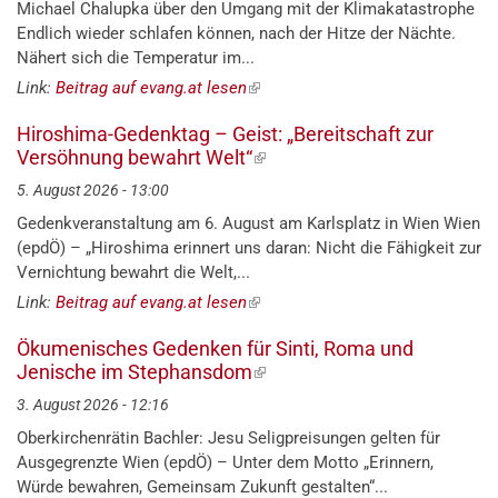
Michael Chalupka über den Umgang mit der Klimakatastrophe
Endlich wieder schlafen können, nach der Hitze der Nächte.
Nähert sich die Temperatur im...
Link:
Beitrag auf evang.at lesen
(externer
Link)
Hiroshima-Gedenktag – Geist: „Bereitschaft zur
Versöhnung bewahrt Welt“
(externer
Link)
5. August 2026 - 13:00
Gedenkveranstaltung am 6. August am Karlsplatz in Wien Wien
(epdÖ) – „Hiroshima erinnert uns daran: Nicht die Fähigkeit zur
Vernichtung bewahrt die Welt,...
Link:
Beitrag auf evang.at lesen
(externer
Link)
Ökumenisches Gedenken für Sinti, Roma und
Jenische im Stephansdom
(externer
Link)
3. August 2026 - 12:16
Oberkirchenrätin Bachler: Jesu Seligpreisungen gelten für
Ausgegrenzte Wien (epdÖ) – Unter dem Motto „Erinnern,
Würde bewahren, Gemeinsam Zukunft gestalten“...