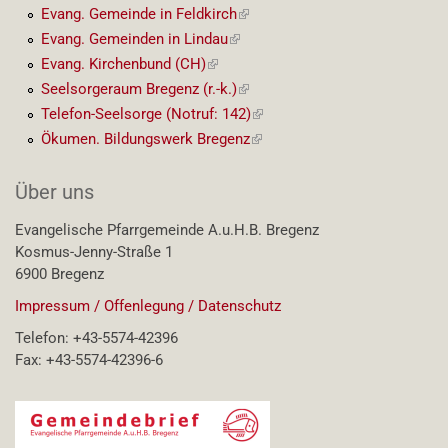
Link)
Evang. Gemeinde in Feldkirch
(externer
Link)
Evang. Gemeinden in Lindau
(externer
Link)
Evang. Kirchenbund (CH)
(externer
Link)
Seelsorgeraum Bregenz (r.-k.)
(externer
Link)
Telefon-Seelsorge (Notruf: 142)
(externer
Link)
Ökumen. Bildungswerk Bregenz
(externer
Link)
Über uns
Evangelische Pfarrgemeinde A.u.H.B. Bregenz
Kosmus-Jenny-Straße 1
6900 Bregenz
Impressum / Offenlegung / Datenschutz
Telefon: +43-5574-42396
Fax: +43-5574-42396-6