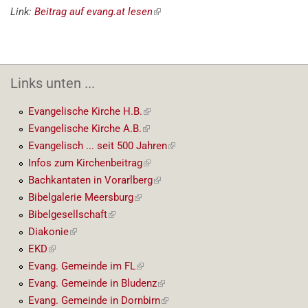
Link:
Beitrag auf evang.at lesen
(externer
Link)
Links unten ...
Evangelische Kirche H.B.
(externer
Link)
Evangelische Kirche A.B.
(externer
Link)
Evangelisch ... seit 500 Jahren
(externer
Link)
Infos zum Kirchenbeitrag
(externer
Link)
Bachkantaten in Vorarlberg
(externer
Link)
Bibelgalerie Meersburg
(externer
Link)
Bibelgesellschaft
(externer
Link)
Diakonie
(externer
Link)
EKD
(externer
Link)
Evang. Gemeinde im FL
(externer
Link)
Evang. Gemeinde in Bludenz
(externer
Link)
Evang. Gemeinde in Dornbirn
(externer