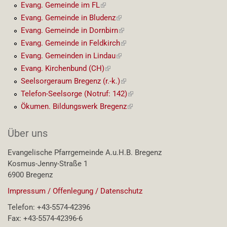
Link)
Evang. Gemeinde im FL
(externer
Link)
Evang. Gemeinde in Bludenz
(externer
Link)
Evang. Gemeinde in Dornbirn
(externer
Link)
Evang. Gemeinde in Feldkirch
(externer
Link)
Evang. Gemeinden in Lindau
(externer
Link)
Evang. Kirchenbund (CH)
(externer
Link)
Seelsorgeraum Bregenz (r.-k.)
(externer
Link)
Telefon-Seelsorge (Notruf: 142)
(externer
Link)
Ökumen. Bildungswerk Bregenz
(externer
Link)
Über uns
Evangelische Pfarrgemeinde A.u.H.B. Bregenz
Kosmus-Jenny-Straße 1
6900 Bregenz
Impressum / Offenlegung / Datenschutz
Telefon: +43-5574-42396
Fax: +43-5574-42396-6