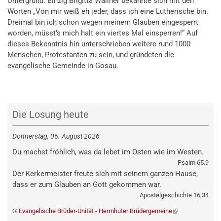
Untergrund. Einzig Brigitta Wallner bekannte sich mit den
Worten „Von mir weiß eh jeder, dass ich eine Lutherische bin.
Dreimal bin ich schon wegen meinem Glauben eingesperrt
worden, müsst’s mich halt ein viertes Mal einsperren!“ Auf
dieses Bekenntnis hin unterschrieben weitere rund 1000
Menschen, Protestanten zu sein, und gründeten die
evangelische Gemeinde in Gosau.
Die Losung heute
Donnerstag, 06. August 2026
Du machst fröhlich, was da lebet im Osten wie im Westen.
Psalm 65,9
Der Kerkermeister freute sich mit seinem ganzen Hause,
dass er zum Glauben an Gott gekommen war.
Apostelgeschichte 16,34
©
Evangelische Brüder-Unität - Herrnhuter Brüdergemeine
(externer