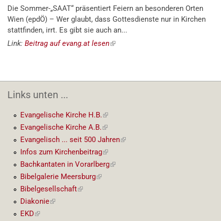
Die Sommer-„SAAT“ präsentiert Feiern an besonderen Orten
Wien (epdÖ) – Wer glaubt, dass Gottesdienste nur in Kirchen
stattfinden, irrt. Es gibt sie auch an...
Link:
Beitrag auf evang.at lesen
(externer
Link)
Links unten ...
Evangelische Kirche H.B.
(externer
Link)
Evangelische Kirche A.B.
(externer
Link)
Evangelisch ... seit 500 Jahren
(externer
Link)
Infos zum Kirchenbeitrag
(externer
Link)
Bachkantaten in Vorarlberg
(externer
Link)
Bibelgalerie Meersburg
(externer
Link)
Bibelgesellschaft
(externer
Link)
Diakonie
(externer
Link)
EKD
(externer