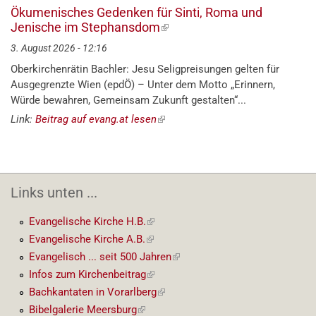
Ökumenisches Gedenken für Sinti, Roma und
Jenische im Stephansdom
(externer
Link)
3. August 2026 - 12:16
Oberkirchenrätin Bachler: Jesu Seligpreisungen gelten für
Ausgegrenzte Wien (epdÖ) – Unter dem Motto „Erinnern,
Würde bewahren, Gemeinsam Zukunft gestalten“...
Link:
Beitrag auf evang.at lesen
(externer
Link)
Links unten ...
Evangelische Kirche H.B.
(externer
Link)
Evangelische Kirche A.B.
(externer
Link)
Evangelisch ... seit 500 Jahren
(externer
Link)
Infos zum Kirchenbeitrag
(externer
Link)
Bachkantaten in Vorarlberg
(externer
Link)
Bibelgalerie Meersburg
(externer