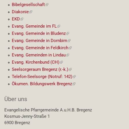
Link)
Bibelgesellschaft
(externer
Link)
Diakonie
(externer
Link)
EKD
(externer
Link)
Evang. Gemeinde im FL
(externer
Link)
Evang. Gemeinde in Bludenz
(externer
Link)
Evang. Gemeinde in Dornbirn
(externer
Link)
Evang. Gemeinde in Feldkirch
(externer
Link)
Evang. Gemeinden in Lindau
(externer
Link)
Evang. Kirchenbund (CH)
(externer
Link)
Seelsorgeraum Bregenz (r.-k.)
(externer
Link)
Telefon-Seelsorge (Notruf: 142)
(externer
Link)
Ökumen. Bildungswerk Bregenz
(externer
Link)
Über uns
Evangelische Pfarrgemeinde A.u.H.B. Bregenz
Kosmus-Jenny-Straße 1
6900 Bregenz