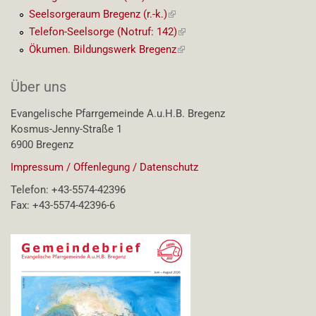
Link)
Seelsorgeraum Bregenz (r.-k.)
(externer
Link)
Telefon-Seelsorge (Notruf: 142)
(externer
Link)
Ökumen. Bildungswerk Bregenz
(externer
Link)
Über uns
Evangelische Pfarrgemeinde A.u.H.B. Bregenz
Kosmus-Jenny-Straße 1
6900 Bregenz
Impressum / Offenlegung / Datenschutz
Telefon: +43-5574-42396
Fax: +43-5574-42396-6