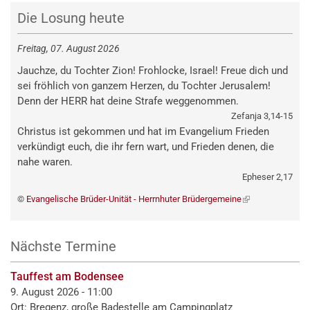
Die Losung heute
Freitag, 07. August 2026
Jauchze, du Tochter Zion! Frohlocke, Israel! Freue dich und
sei fröhlich von ganzem Herzen, du Tochter Jerusalem!
Denn der HERR hat deine Strafe weggenommen.
Zefanja 3,14-15
Christus ist gekommen und hat im Evangelium Frieden
verkündigt euch, die ihr fern wart, und Frieden denen, die
nahe waren.
Epheser 2,17
©
Evangelische Brüder-Unität - Herrnhuter Brüdergemeine
(externer
Link)
Nächste Termine
Tauffest am Bodensee
9. August 2026 - 11:00
Ort: Bregenz, große Badestelle am Campingplatz