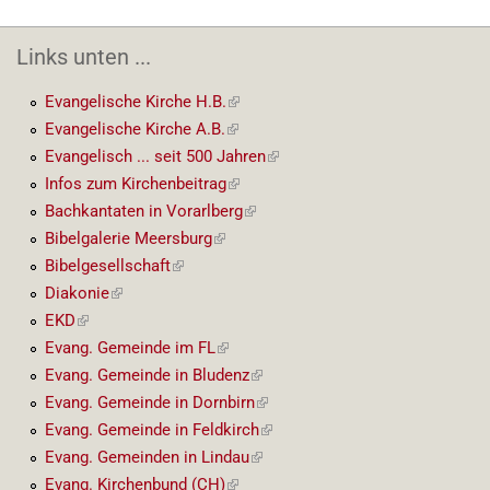
Links unten ...
Evangelische Kirche H.B.
(externer
Link)
Evangelische Kirche A.B.
(externer
Link)
Evangelisch ... seit 500 Jahren
(externer
Link)
Infos zum Kirchenbeitrag
(externer
Link)
Bachkantaten in Vorarlberg
(externer
Link)
Bibelgalerie Meersburg
(externer
Link)
Bibelgesellschaft
(externer
Link)
Diakonie
(externer
Link)
EKD
(externer
Link)
Evang. Gemeinde im FL
(externer
Link)
Evang. Gemeinde in Bludenz
(externer
Link)
Evang. Gemeinde in Dornbirn
(externer
Link)
Evang. Gemeinde in Feldkirch
(externer
Link)
Evang. Gemeinden in Lindau
(externer
Link)
Evang. Kirchenbund (CH)
(externer