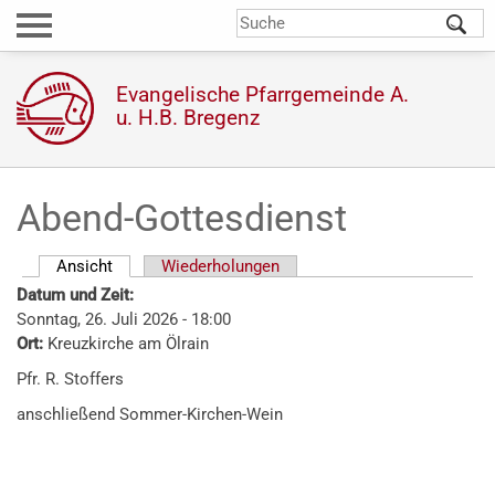
Direkt
S
Suchformular
zum
Inhalt
Evangelische Pfarrgemeinde A.
u. H.B. Bregenz
Abend-Gottesdienst
Ansicht
(aktiver Reiter)
Wiederholungen
Haupt-
Datum und Zeit:
Reiter
Sonntag, 26. Juli 2026 - 18:00
Ort:
Kreuzkirche am Ölrain
Pfr. R. Stoffers
anschließend Sommer-Kirchen-Wein