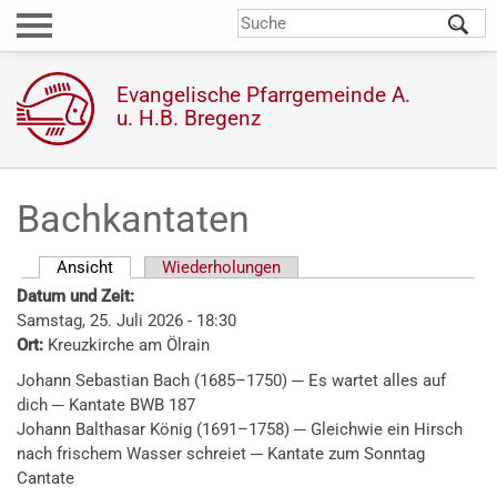
Direkt
S
Suchformular
zum
Inhalt
Evangelische Pfarrgemeinde A.
u. H.B. Bregenz
Bachkantaten
Ansicht
(aktiver Reiter)
Wiederholungen
Haupt-
Datum und Zeit:
Reiter
Samstag, 25. Juli 2026 - 18:30
Ort:
Kreuzkirche am Ölrain
Johann Sebastian Bach (1685–1750) ─ Es wartet alles auf
dich ─ Kantate BWB 187
Johann Balthasar König (1691–1758) ─ Gleichwie ein Hirsch
nach frischem Wasser schreiet ─ Kantate zum Sonntag
Cantate