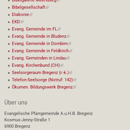
Link)
Bibelgesellschaft
(externer
Link)
Diakonie
(externer
Link)
EKD
(externer
Link)
Evang. Gemeinde im FL
(externer
Link)
Evang. Gemeinde in Bludenz
(externer
Link)
Evang. Gemeinde in Dornbirn
(externer
Link)
Evang. Gemeinde in Feldkirch
(externer
Link)
Evang. Gemeinden in Lindau
(externer
Link)
Evang. Kirchenbund (CH)
(externer
Link)
Seelsorgeraum Bregenz (r.-k.)
(externer
Link)
Telefon-Seelsorge (Notruf: 142)
(externer
Link)
Ökumen. Bildungswerk Bregenz
(externer
Link)
Über uns
Evangelische Pfarrgemeinde A.u.H.B. Bregenz
Kosmus-Jenny-Straße 1
6900 Bregenz