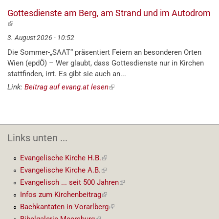
Link)
Gottesdienste am Berg, am Strand und im Autodrom
(externer
Link)
3. August 2026 - 10:52
Die Sommer-„SAAT“ präsentiert Feiern an besonderen Orten
Wien (epdÖ) – Wer glaubt, dass Gottesdienste nur in Kirchen
stattfinden, irrt. Es gibt sie auch an...
Link:
Beitrag auf evang.at lesen
(externer
Link)
Links unten ...
Evangelische Kirche H.B.
(externer
Link)
Evangelische Kirche A.B.
(externer
Link)
Evangelisch ... seit 500 Jahren
(externer
Link)
Infos zum Kirchenbeitrag
(externer
Link)
Bachkantaten in Vorarlberg
(externer
Link)
Bibelgalerie Meersburg
(externer