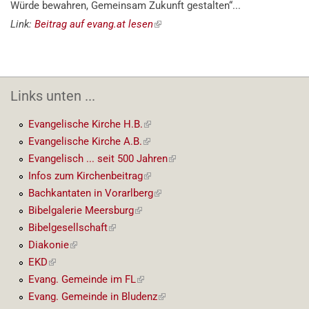
Würde bewahren, Gemeinsam Zukunft gestalten“...
Link:
Beitrag auf evang.at lesen
(externer
Link)
Links unten ...
Evangelische Kirche H.B.
(externer
Link)
Evangelische Kirche A.B.
(externer
Link)
Evangelisch ... seit 500 Jahren
(externer
Link)
Infos zum Kirchenbeitrag
(externer
Link)
Bachkantaten in Vorarlberg
(externer
Link)
Bibelgalerie Meersburg
(externer
Link)
Bibelgesellschaft
(externer
Link)
Diakonie
(externer
Link)
EKD
(externer
Link)
Evang. Gemeinde im FL
(externer
Link)
Evang. Gemeinde in Bludenz
(externer