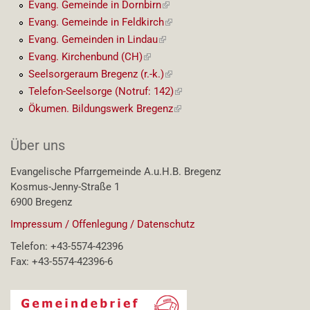
Link)
Evang. Gemeinde in Dornbirn
(externer
Link)
Evang. Gemeinde in Feldkirch
(externer
Link)
Evang. Gemeinden in Lindau
(externer
Link)
Evang. Kirchenbund (CH)
(externer
Link)
Seelsorgeraum Bregenz (r.-k.)
(externer
Link)
Telefon-Seelsorge (Notruf: 142)
(externer
Link)
Ökumen. Bildungswerk Bregenz
(externer
Link)
Über uns
Evangelische Pfarrgemeinde A.u.H.B. Bregenz
Kosmus-Jenny-Straße 1
6900 Bregenz
Impressum / Offenlegung / Datenschutz
Telefon: +43-5574-42396
Fax: +43-5574-42396-6