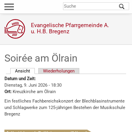
Direkt
S
Suchformular
zum
Inhalt
Evangelische Pfarrgemeinde A.
u. H.B. Bregenz
Soirée am Ölrain
Ansicht
(aktiver Reiter)
Wiederholungen
Haupt-
Datum und Zeit:
Reiter
Dienstag, 9. Juni 2026 - 18:30
Ort:
Kreuzkirche am Ölrain
Ein festliches Fachbereichskonzert der Blechblasinstrumente
und Schlagwerke zum 125-jährigen Bestehen der Musikschule
Bregenz