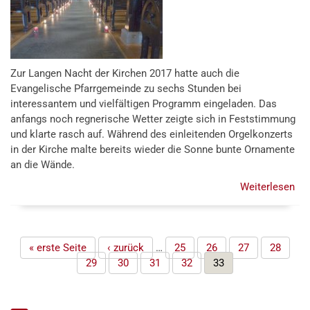
Zur Langen Nacht der Kirchen 2017 hatte auch die
Evangelische Pfarrgemeinde zu sechs Stunden bei
interessantem und vielfältigen Programm eingeladen. Das
anfangs noch regnerische Wetter zeigte sich in Feststimmung
und klarte rasch auf. Während des einleitenden Orgelkonzerts
in der Kirche malte bereits wieder die Sonne bunte Ornamente
an die Wände.
Weiterlesen
übe
Ge
für
Lei
Seiten
« erste Seite
‹ zurück
…
25
26
27
28
un
29
30
31
32
33
See
–
die
La