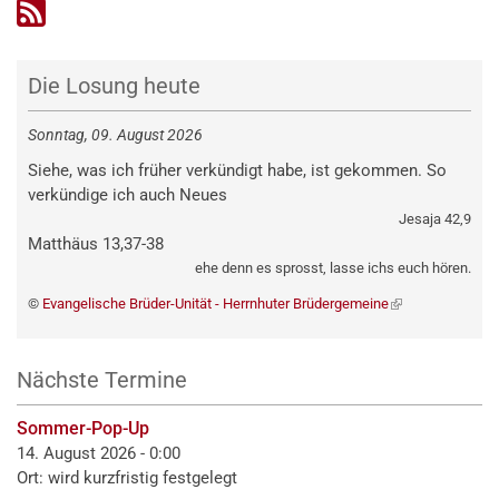
Na
der
Kir
Die Losung heute
am
9.
Sonntag, 09. August 2026
Jun
Siehe, was ich früher verkündigt habe, ist gekommen. So
verkündige ich auch Neues
Jesaja 42,9
Matthäus 13,37-38
ehe denn es sprosst, lasse ichs euch hören.
©
Evangelische Brüder-Unität - Herrnhuter Brüdergemeine
(externer
Link)
Nächste Termine
Sommer-Pop-Up
14. August 2026 - 0:00
Ort: wird kurzfristig festgelegt