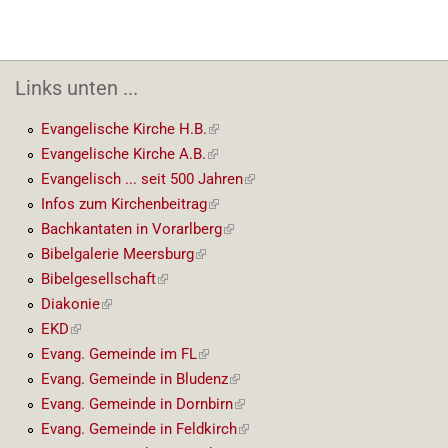
Link)
Links unten ...
Evangelische Kirche H.B.
(externer
Link)
Evangelische Kirche A.B.
(externer
Link)
Evangelisch ... seit 500 Jahren
(externer
Link)
Infos zum Kirchenbeitrag
(externer
Link)
Bachkantaten in Vorarlberg
(externer
Link)
Bibelgalerie Meersburg
(externer
Link)
Bibelgesellschaft
(externer
Link)
Diakonie
(externer
Link)
EKD
(externer
Link)
Evang. Gemeinde im FL
(externer
Link)
Evang. Gemeinde in Bludenz
(externer
Link)
Evang. Gemeinde in Dornbirn
(externer
Link)
Evang. Gemeinde in Feldkirch
(externer