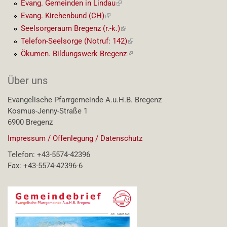
Link)
Evang. Gemeinden in Lindau
(externer
Link)
Evang. Kirchenbund (CH)
(externer
Link)
Seelsorgeraum Bregenz (r.-k.)
(externer
Link)
Telefon-Seelsorge (Notruf: 142)
(externer
Link)
Ökumen. Bildungswerk Bregenz
(externer
Link)
Über uns
Evangelische Pfarrgemeinde A.u.H.B. Bregenz
Kosmus-Jenny-Straße 1
6900 Bregenz
Impressum / Offenlegung / Datenschutz
Telefon: +43-5574-42396
Fax: +43-5574-42396-6