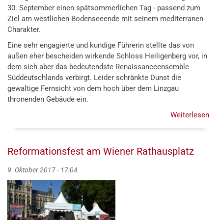
30. September einen spätsommerlichen Tag - passend zum
Ziel am westlichen Bodenseeende mit seinem mediterranen
Charakter.
Eine sehr engagierte und kundige Führerin stellte das von
außen eher bescheiden wirkende Schloss Heiligenberg vor, in
dem sich aber das bedeutendste Renaissanceensemble
Süddeutschlands verbirgt. Leider schränkte Dunst die
gewaltige Fernsicht von dem hoch über dem Linzgau
thronenden Gebäude ein.
Weiterlesen
übe
Ab
Ge
na
Reformationsfest am Wiener Rathausplatz
Übe
9. Oktober 2017 - 17:04