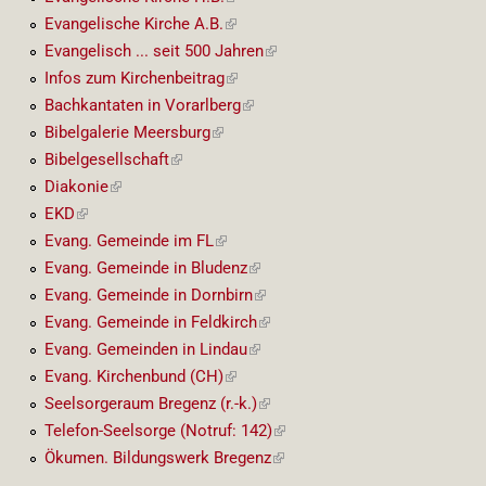
Link)
Evangelische Kirche A.B.
(externer
Link)
Evangelisch ... seit 500 Jahren
(externer
Link)
Infos zum Kirchenbeitrag
(externer
Link)
Bachkantaten in Vorarlberg
(externer
Link)
Bibelgalerie Meersburg
(externer
Link)
Bibelgesellschaft
(externer
Link)
Diakonie
(externer
Link)
EKD
(externer
Link)
Evang. Gemeinde im FL
(externer
Link)
Evang. Gemeinde in Bludenz
(externer
Link)
Evang. Gemeinde in Dornbirn
(externer
Link)
Evang. Gemeinde in Feldkirch
(externer
Link)
Evang. Gemeinden in Lindau
(externer
Link)
Evang. Kirchenbund (CH)
(externer
Link)
Seelsorgeraum Bregenz (r.-k.)
(externer
Link)
Telefon-Seelsorge (Notruf: 142)
(externer
Link)
Ökumen. Bildungswerk Bregenz
(externer
Link)