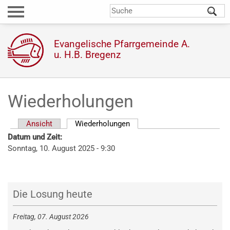
Direkt
S
Suchformular
zum
Inhalt
Evangelische Pfarrgemeinde A.
u. H.B. Bregenz
Wiederholungen
Ansicht
Wiederholungen
(aktiver Reiter)
Haupt-
Datum und Zeit:
Reiter
Sonntag, 10. August 2025 - 9:30
Die Losung heute
Freitag, 07. August 2026