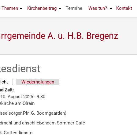
e Themen
Kirchenbeitrag
Termine
Was tun?
Kontakt
rrgemeinde A. u. H.B. Bregenz
tesdienst
icht
(aktiver Reiter)
Wiederholungen
d Zeit:
10. August 2025 - 9:30
zkirche am Ölrain
rseelsorger Pfr. G. Boomgaarden)
ndmahl und anschließendem Sommer-Café
e:
Gottesdienste