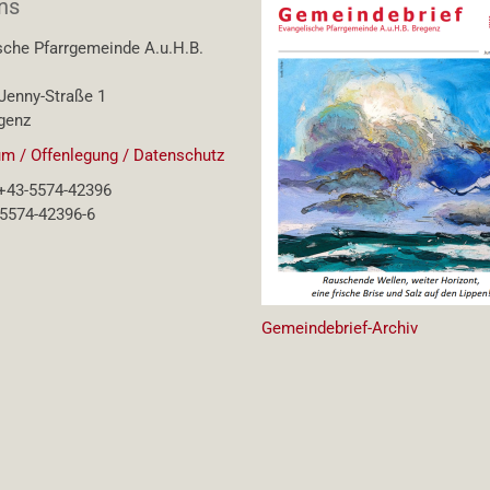
ns
sche Pfarrgemeinde A.u.H.B.
enny-Straße 1
genz
m / Offenlegung / Datenschutz
 +43-5574-42396
-5574-42396-6
Gemeindebrief-Archiv