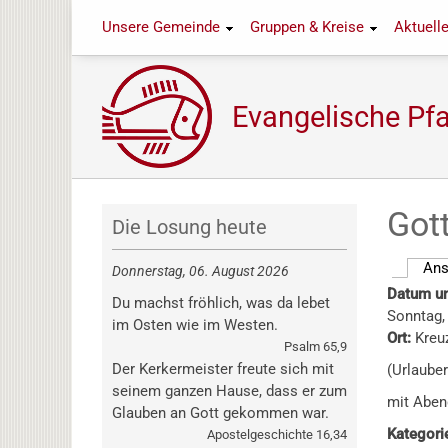
Direkt
Unsere Gemeinde
Gruppen & Kreise
Aktuell
zum
Inhalt
Evangelische Pfa
Got
Die Losung heute
Ans
Donnerstag, 06. August 2026
Haupt-
Datum un
Du machst fröhlich, was da lebet
Reiter
Sonntag, 
im Osten wie im Westen.
Ort:
Kreu
Psalm 65,9
Der Kerkermeister freute sich mit
(Urlaube
seinem ganzen Hause, dass er zum
mit Abe
Glauben an Gott gekommen war.
Kategori
Apostelgeschichte 16,34