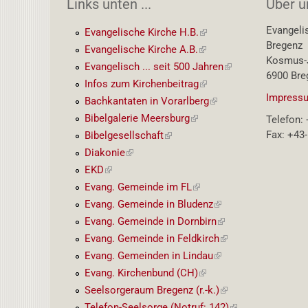
Links unten ...
Über u
Evangeli
Evangelische Kirche H.B.
(externer
Bregenz
Link)
Evangelische Kirche A.B.
(externer
Kosmus-J
Link)
Evangelisch ... seit 500 Jahren
(externer
6900 Bre
Link)
Infos zum Kirchenbeitrag
(externer
Impressu
Link)
Bachkantaten in Vorarlberg
(externer
Link)
Bibelgalerie Meersburg
(externer
Telefon:
Link)
Fax: +43
Bibelgesellschaft
(externer
Link)
Diakonie
(externer
Link)
EKD
(externer
Link)
Evang. Gemeinde im FL
(externer
Link)
Evang. Gemeinde in Bludenz
(externer
Link)
Evang. Gemeinde in Dornbirn
(externer
Link)
Evang. Gemeinde in Feldkirch
(externer
Link)
Evang. Gemeinden in Lindau
(externer
Link)
Evang. Kirchenbund (CH)
(externer
Link)
Seelsorgeraum Bregenz (r.-k.)
(externer
Link)
Telefon-Seelsorge (Notruf: 142)
(externer