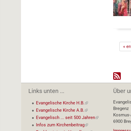
Seiten
« er
Links unten ...
Über u
Evangeli
Evangelische Kirche H.B.
(externer
Bregenz
Link)
Evangelische Kirche A.B.
(externer
Kosmus-J
Link)
Evangelisch ... seit 500 Jahren
(externer
6900 Bre
Link)
Infos zum Kirchenbeitrag
(externer
Impressu