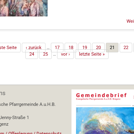
Wei
ste Seite
‹ zurück
…
17
18
19
20
21
22
24
25
…
vor ›
letzte Seite »
ns
sche Pfarrgemeinde A.u.H.B.
enny-Straße 1
genz
m / Offenlegung / Datenschutz