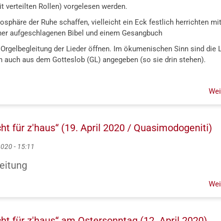
mit verteilten Rollen) vorgelesen wer­den.
sphäre der Ruhe schaffen, vielleicht ein Eck festlich herrichten mit
iner aufgeschlagenen Bibel und einem Gesangbuch
 Orgelbegleitung der Lieder öffnen. Im ökumenischen Sinn sind die L
auch aus dem Gotteslob (GL) angegeben (so sie drin stehen).
Wei
ht für z'haus“ (19. April 2020 / Quasimodogeniti)
2020 - 15:11
eitung
Wei
ht für z'haus“ am Ostersonntag (12. April 2020)