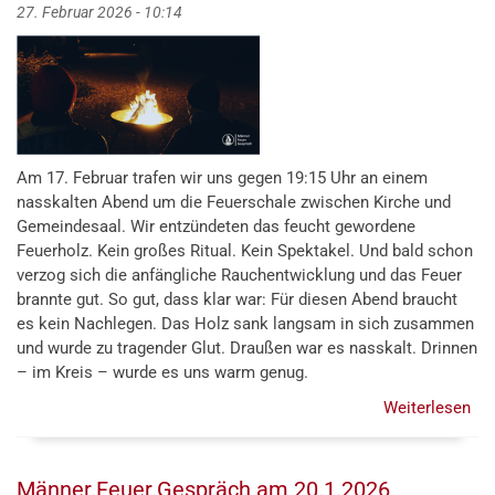
27. Februar 2026 - 10:14
Am 17. Februar trafen wir uns gegen 19:15 Uhr an einem
nasskalten Abend um die Feuerschale zwischen Kirche und
Gemeindesaal. Wir entzündeten das feucht gewordene
Feuerholz. Kein großes Ritual. Kein Spektakel. Und bald schon
verzog sich die anfängliche Rauchentwicklung und das Feuer
brannte gut. So gut, dass klar war: Für diesen Abend braucht
es kein Nachlegen. Das Holz sank langsam in sich zusammen
und wurde zu tragender Glut. Draußen war es nasskalt. Drinnen
– im Kreis – wurde es uns warm genug.
Weiterlesen
übe
Män
am
17.
Männer.Feuer.Gespräch am 20.1.2026