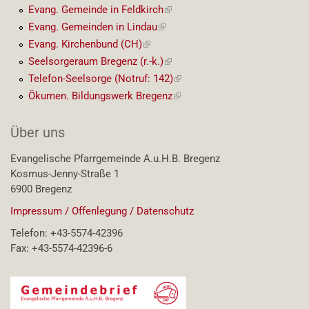
Link)
Evang. Gemeinde in Feldkirch
(externer
Link)
Evang. Gemeinden in Lindau
(externer
Link)
Evang. Kirchenbund (CH)
(externer
Link)
Seelsorgeraum Bregenz (r.-k.)
(externer
Link)
Telefon-Seelsorge (Notruf: 142)
(externer
Link)
Ökumen. Bildungswerk Bregenz
(externer
Link)
Über uns
Evangelische Pfarrgemeinde A.u.H.B. Bregenz
Kosmus-Jenny-Straße 1
6900 Bregenz
Impressum / Offenlegung / Datenschutz
Telefon: +43-5574-42396
Fax: +43-5574-42396-6