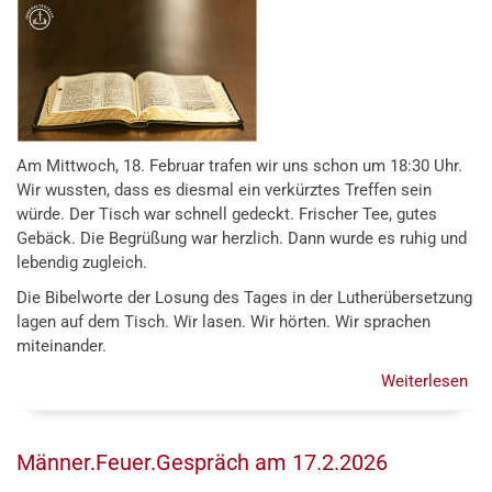
8.
Mä
20
Am Mittwoch, 18. Februar trafen wir uns schon um 18:30 Uhr.
Wir wussten, dass es diesmal ein verkürztes Treffen sein
würde. Der Tisch war schnell gedeckt. Frischer Tee, gutes
Gebäck. Die Begrüßung war herzlich. Dann wurde es ruhig und
lebendig zugleich.
Die Bibelworte der Losung des Tages in der Lutherübersetzung
lagen auf dem Tisch. Wir lasen. Wir hörten. Wir sprachen
miteinander.
Weiterlesen
übe
Inn
am
18.
Männer.Feuer.Gespräch am 17.2.2026