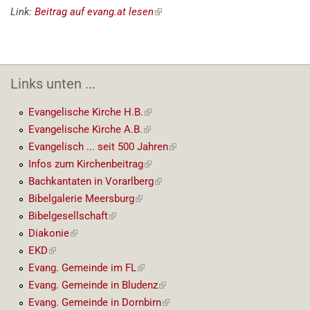
Link:
Beitrag auf evang.at lesen
(externer
Link)
Links unten ...
Evangelische Kirche H.B.
(externer
Link)
Evangelische Kirche A.B.
(externer
Link)
Evangelisch ... seit 500 Jahren
(externer
Link)
Infos zum Kirchenbeitrag
(externer
Link)
Bachkantaten in Vorarlberg
(externer
Link)
Bibelgalerie Meersburg
(externer
Link)
Bibelgesellschaft
(externer
Link)
Diakonie
(externer
Link)
EKD
(externer
Link)
Evang. Gemeinde im FL
(externer
Link)
Evang. Gemeinde in Bludenz
(externer
Link)
Evang. Gemeinde in Dornbirn
(externer