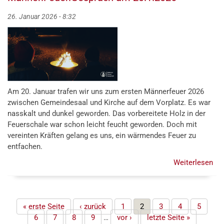
26. Januar 2026 - 8:32
Am 20. Januar trafen wir uns zum ersten Männerfeuer 2026
zwischen Gemeindesaal und Kirche auf dem Vorplatz. Es war
nasskalt und dunkel geworden. Das vorbereitete Holz in der
Feuerschale war schon leicht feucht geworden. Doch mit
vereinten Kräften gelang es uns, ein wärmendes Feuer zu
entfachen.
Weiterlesen
übe
Män
am
20.
Seiten
« erste Seite
‹ zurück
1
2
3
4
5
6
7
8
9
…
vor ›
letzte Seite »