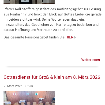
Pfarrer Ralf Stoffers gestaltet das Karfreitagsgebet zur Losung
aus Psalm 117 und lenkt den Blick auf Gottes Liebe, die gerade
im Leiden sichtbar wird. Seine Worte laden dazu ein,
innezuhalten, das Geschehen von Karfreitag zu bedenken und
daraus Hoffnung und Vertrauen zu schöpfen.
Das gesamte Passionsgebet finden Sie
HIER
(externer
Link)
Weiterlesen
übe
"Lo
de
HE
Gottesdienst für Groß & klein am 8. März 2026
all
Völ
9. März 2026 - 10:53
..."
Ps
117