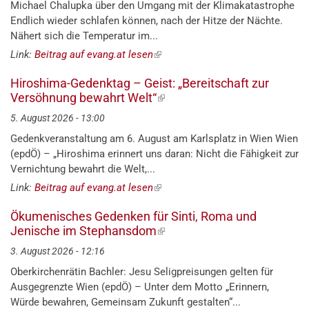
Michael Chalupka über den Umgang mit der Klimakatastrophe
Endlich wieder schlafen können, nach der Hitze der Nächte.
Nähert sich die Temperatur im...
Link:
Beitrag auf evang.at lesen
(externer
Link)
Hiroshima-Gedenktag – Geist: „Bereitschaft zur
Versöhnung bewahrt Welt“
(externer
Link)
5. August 2026 - 13:00
Gedenkveranstaltung am 6. August am Karlsplatz in Wien Wien
(epdÖ) – „Hiroshima erinnert uns daran: Nicht die Fähigkeit zur
Vernichtung bewahrt die Welt,...
Link:
Beitrag auf evang.at lesen
(externer
Link)
Ökumenisches Gedenken für Sinti, Roma und
Jenische im Stephansdom
(externer
Link)
3. August 2026 - 12:16
Oberkirchenrätin Bachler: Jesu Seligpreisungen gelten für
Ausgegrenzte Wien (epdÖ) – Unter dem Motto „Erinnern,
Würde bewahren, Gemeinsam Zukunft gestalten“...