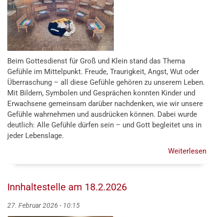
-
Pa
mit
Ral
Sto
Beim Gottesdienst für Groß und Klein stand das Thema
Gefühle im Mittelpunkt. Freude, Traurigkeit, Angst, Wut oder
Überraschung – all diese Gefühle gehören zu unserem Leben.
Mit Bildern, Symbolen und Gesprächen konnten Kinder und
Erwachsene gemeinsam darüber nachdenken, wie wir unsere
Gefühle wahrnehmen und ausdrücken können. Dabei wurde
deutlich: Alle Gefühle dürfen sein – und Gott begleitet uns in
jeder Lebenslage.
Weiterlesen
übe
Got
für
Gr
Innhaltestelle am 18.2.2026
&
kle
27. Februar 2026 - 10:15
am